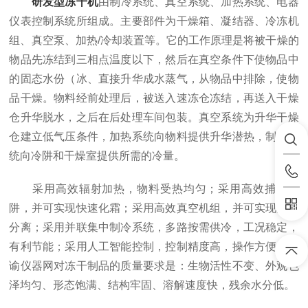
研发型冻干机
由制冷系统、真空系统、加热系统、电器
仪表控制系统所组成。主要部件为干燥箱、凝结器、冷冻机
组、真空泵、加热/冷却装置等。它的工作原理是将被干燥的
物品先冻结到三相点温度以下，然后在真空条件下使物品中
的固态水份（冰、直接升华成水蒸气，从物品中排除，使物
品干燥。物料经前处理后，被送入速冻仓冻结，再送入干燥
仓升华脱水，之后在后处理车间包装。真空系统为升华干燥
仓建立低气压条件，加热系统向物料提供升华潜热，制冷系
统向冷阱和干燥室提供所需的冷量。
采用高效辐射加热，物料受热均匀；采用高效捕水冷
阱，并可实现快速化霜；采用高效真空机组，并可实现油水
分离；采用并联集中制冷系统，多路按需供冷，工况稳定，
有利节能；采用人工智能控制，控制精度高，操作方便。欣
谕仪器网对冻干制品的质量要求是：生物活性不变、外观色
泽均匀、形态饱满、结构牢固、溶解速度快，残余水分低。