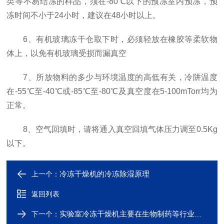
类等不易结冻的样品，须在-80℃以下的预冻室内预冻，预
冻时间不小于24小时，建议在48小时以上。
6、有机玻璃冻干仓取下时，必须轻放在橡胶等柔软物
体上，以免有机玻璃受损而漏真空
7、所放物料的多少与环境温度的高低有关，冷阱温度
在-55℃至-40℃或-85℃至-80℃及真空度在5-100mTorr均为
正常。
8、空气回填时，请将通入真空回填气体压力调至0.5Kg
以下。
冷冻干燥机的冷冻除湿原理
上一个：
返回列表
实验室冷冻干燥机主要在生物制药等行业广泛应用
下一个：