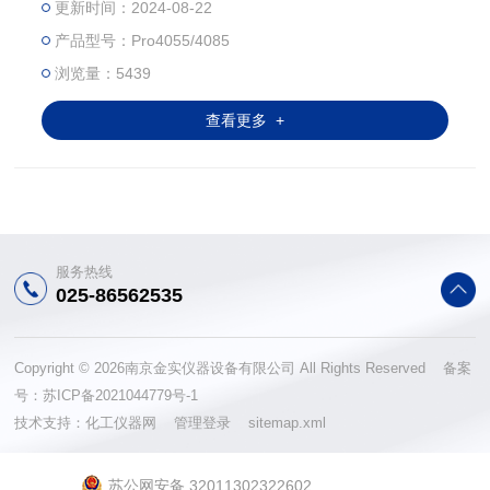
更新时间：2024-08-22
生结构变化，这种变化会对最终产品的外观和性质产生负面
产品型号：Pro4055/4085
影响。针对更高要求样品处理，Pro系列实验室冻干机开发
了专业的Lyo S操作系统，实现了真空控制，样品温度模拟，
浏览量：5439
主干燥和二级干燥程序运行等一系列功能，使得设备有着更
查看更多 +
高的智能化表现，让冻干样品变得更轻松可控。
服务热线
025-86562535
Copyright © 2026南京金实仪器设备有限公司 All Rights Reserved 备案
号：
苏ICP备2021044779号-1
技术支持：
化工仪器网
管理登录
sitemap.xml
苏公网安备 32011302322602