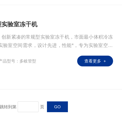
规型实验室冻干机
干机，创新紧凑的常规型实验室冻干机，市面最小体积冷冻
实验室空间需求，设计先进，性能*，专为实验室空间
应用场景。通过优化设计，达到设备虽小，但却具备制
产品型号：多岐管型
查看更多 +
温速度快的优势。
页 跳转到第
页