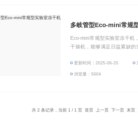
多岐管型Eco-mini常
Eco-mini常规型实验室冻
干燥机，能够满足日益紧缺的
紧张的实验室设计，满足多种
更新时间：2025-06-25
冷效率高，冻干机面积大，降
浏览量：5604
共 2 条记录，当前 1 / 1 页 首页 上一页 下一页 末